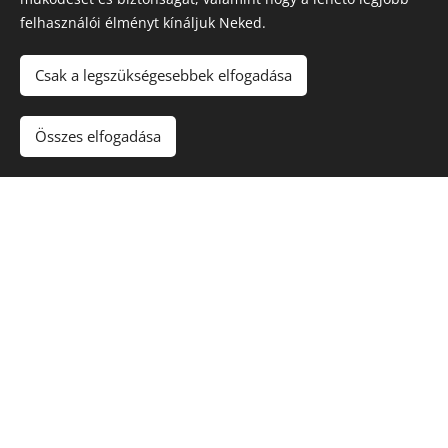
felhasználói élményt kínáljuk Neked.
Csak a legszükségesebbek elfogadása
Összes elfogadása
Elfe im Ring
12cm
Auch bekannt als die Kinderzimmerfee.
Auch in der 8cm-Version erhältlich.